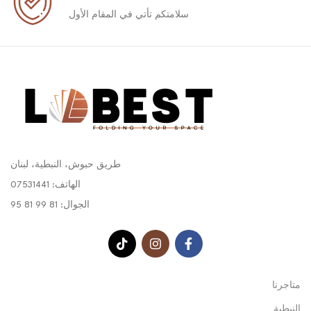
سلامتكم تأتي في المقام الأول
طريق حبوش، النبطية، لبنان
الهاتف: 07531441
الجوال: 81 99 81 95
متاجرنا
النبطية