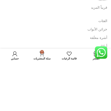
قريباً المزيد
الفئات
خزائن الأبواب
أسَرة معلَقة
أرائك
0
خزانات الأحذية
المتجر
قائمة الرغبات
سلة المشتريات
حسابي
طاولات ومكاتب
مقاعد
خزائن لوح الكوي
خزائن مع مرآة
منشر الملابس
خزانة المنظفات