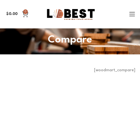
0
$
0.00
Compare
[woodmart_compare]