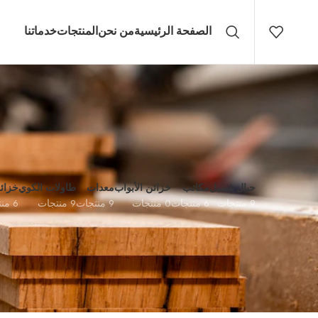
الصفحة الرئيسية
من نحن
المنتجات
خدماتنا
حبال غسيل
مكاتب
خزائن الأبواب
معدات
طاولات الكوي
خزائ
9 منتجات
6 منتجات
0 منتجات
9 منتجات
9 منتجات
6 منتجات