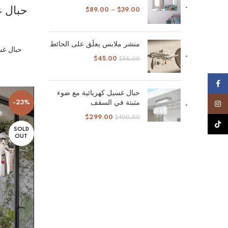
$
89.00
–
$
39.00
حبال غ
م
منشر ملابس يعلَق على الحائط
حبال غس
$
45.00
$
55.00
Facebook
حبال غسيل كهربائية مع ضوء
-23%
مثبتة في السقف
Instagram
$
299.00
$
400.00
TikTok
SOLD
OUT