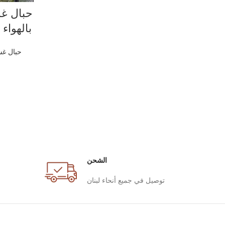
حبال غس
بالهواء
حبال غس
الشحن
توصيل في جميع أنحاء لبنان