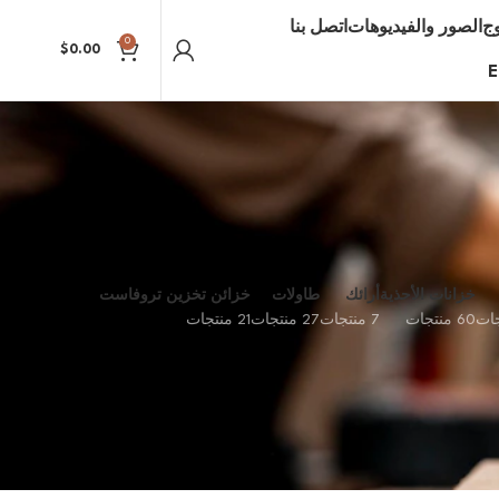
وج
الصور والفيديوهات
اتصل بنا
0
$
0.00
E
خزانات الأحذية
أرائك
طاولات
خزائن تخزين تروفاست
60 منتجات
7 منتجات
27 منتجات
21 منتجات