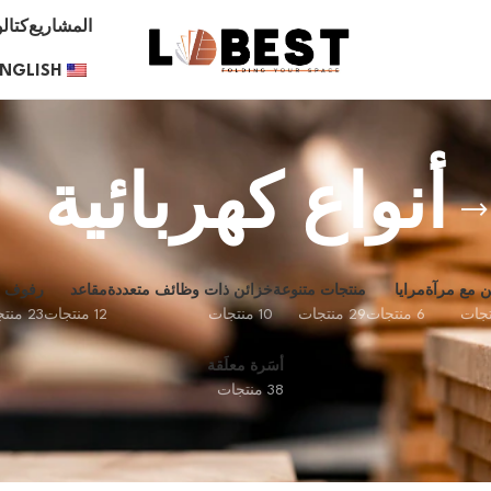
المشاريع
كتال
NGLISH
أنواع كهربائية
ن مع مرآة
مرايا
منتجات متنوعة
خزائن ذات وظائف متعددة
مقاعد
رفوف
6 منتجات
29 منتجات
10 منتجات
12 منتجات
23 منتجات
أسَرة معلَقة
38 منتجات